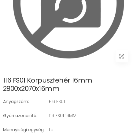
116 FS01 Korpuszfehér 16mm
2800x2070x16mm
Anyagszám:
F16 FS01
Gyári azonosító:
116 FS01 16MM
Mennyiségi egység:
tbl